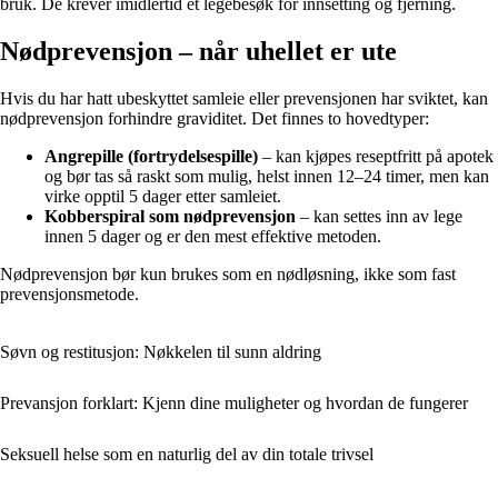
bruk. De krever imidlertid et legebesøk for innsetting og fjerning.
Nødprevensjon – når uhellet er ute
Hvis du har hatt ubeskyttet samleie eller prevensjonen har sviktet, kan
nødprevensjon forhindre graviditet. Det finnes to hovedtyper:
Angrepille (fortrydelsespille)
– kan kjøpes reseptfritt på apotek
og bør tas så raskt som mulig, helst innen 12–24 timer, men kan
virke opptil 5 dager etter samleiet.
Kobberspiral som nødprevensjon
– kan settes inn av lege
innen 5 dager og er den mest effektive metoden.
Nødprevensjon bør kun brukes som en nødløsning, ikke som fast
prevensjonsmetode.
Søvn og restitusjon: Nøkkelen til sunn aldring
Prevansjon forklart: Kjenn dine muligheter og hvordan de fungerer
Seksuell helse som en naturlig del av din totale trivsel