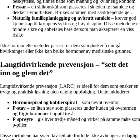
beskyttelse, og finnes både som mannlig og kvinnelig kondom.
Pessar
– en silikonskål som plasseres i skjeden før samleie og
dekker livmorhalsen. Brukes sammen med sæddrepende gel.
Naturlig familieplanlegging og avbrutt samleie
– krever god
kjennskap til kroppens syklus og høy disiplin. Disse metodene er
mindre sikre og anbefales bare dersom man aksepterer en viss
risiko.
Ikke-hormonelle metoder passer for dem som ønsker å unngå
bivirkninger eller ikke kan bruke hormoner av medisinske grunner.
Langtidsvirkende prevensjon – “sett det
inn og glem det”
Langtidsvirkende prevensjon (LARC) er ideell for dem som ønsker en
trygg og praktisk løsning uten daglig oppfølging. Dette inkluderer:
Hormonspiral og kobberspiral
– som nevnt ovenfor.
P-stav
– en liten stav som plasseres under huden på overarmen
og frigir hormoner i opptil tre år.
P-sprøyte
– gis hver tredje måned og virker på samme måte som
p-piller.
Disse metodene har svært lav feilrate fordi de ikke avhenger av daglig