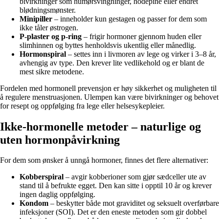
bivirkninger som humørsvingninger, hodepine eller endret
blødningsmønster.
Minipiller
– inneholder kun gestagen og passer for dem som
ikke tåler østrogen.
P-plaster og p-ring
– frigir hormoner gjennom huden eller
slimhinnen og byttes henholdsvis ukentlig eller månedlig.
Hormonspiral
– settes inn i livmoren av lege og virker i 3–8 år,
avhengig av type. Den krever lite vedlikehold og er blant de
mest sikre metodene.
Fordelen med hormonell prevensjon er høy sikkerhet og muligheten til
å regulere menstruasjonen. Ulempen kan være bivirkninger og behovet
for resept og oppfølging fra lege eller helsesykepleier.
Ikke-hormonelle metoder – naturlige og
uten hormonpåvirkning
For dem som ønsker å unngå hormoner, finnes det flere alternativer:
Kobberspiral
– avgir kobberioner som gjør sædceller ute av
stand til å befrukte egget. Den kan sitte i opptil 10 år og krever
ingen daglig oppfølging.
Kondom
– beskytter både mot graviditet og seksuelt overførbare
infeksjoner (SOI). Det er den eneste metoden som gir dobbel