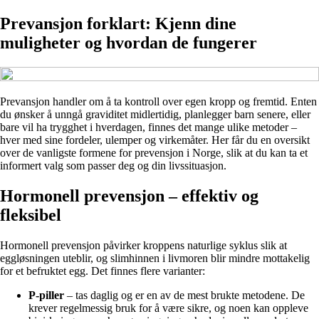
Prevansjon forklart: Kjenn dine
muligheter og hvordan de fungerer
Prevansjon handler om å ta kontroll over egen kropp og fremtid. Enten
du ønsker å unngå graviditet midlertidig, planlegger barn senere, eller
bare vil ha trygghet i hverdagen, finnes det mange ulike metoder –
hver med sine fordeler, ulemper og virkemåter. Her får du en oversikt
over de vanligste formene for prevensjon i Norge, slik at du kan ta et
informert valg som passer deg og din livssituasjon.
Hormonell prevensjon – effektiv og
fleksibel
Hormonell prevensjon påvirker kroppens naturlige syklus slik at
eggløsningen uteblir, og slimhinnen i livmoren blir mindre mottakelig
for et befruktet egg. Det finnes flere varianter:
P-piller
– tas daglig og er en av de mest brukte metodene. De
krever regelmessig bruk for å være sikre, og noen kan oppleve