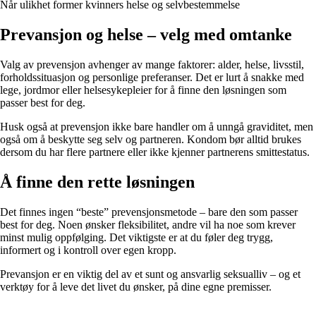
Når ulikhet former kvinners helse og selvbestemmelse
Prevansjon og helse – velg med omtanke
Valg av prevensjon avhenger av mange faktorer: alder, helse, livsstil,
forholdssituasjon og personlige preferanser. Det er lurt å snakke med
lege, jordmor eller helsesykepleier for å finne den løsningen som
passer best for deg.
Husk også at prevensjon ikke bare handler om å unngå graviditet, men
også om å beskytte seg selv og partneren. Kondom bør alltid brukes
dersom du har flere partnere eller ikke kjenner partnerens smittestatus.
Å finne den rette løsningen
Det finnes ingen “beste” prevensjonsmetode – bare den som passer
best for deg. Noen ønsker fleksibilitet, andre vil ha noe som krever
minst mulig oppfølging. Det viktigste er at du føler deg trygg,
informert og i kontroll over egen kropp.
Prevansjon er en viktig del av et sunt og ansvarlig seksualliv – og et
verktøy for å leve det livet du ønsker, på dine egne premisser.