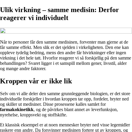
Ulik virkning – samme medisin: Derfor
reagerer vi individuelt
Når to personer får den samme medisinen, forventer man gjerne at de
får samme effekt. Men slik er det sjelden i virkeligheten. Den ene kan
oppleve tydelig bedring, mens den andre får bivirkninger eller ingen
virkning i det hele tatt. Hvorfor reagerer vi så forskjellig på den samme
behandlingen? Svaret ligger i et samspill mellom gener, livsstil, alder
og mange andre faktorer.
Kroppen vår er ikke lik
Selv om vi alle deler den samme grunnleggende biologien, er det store
individuelle forskjeller i hvordan kroppen tar opp, fordeler, bryter ned
og skiller ut medisiner. Disse prosessene kalles samlet for
farmakokinetikk
, og de påvirkes blant annet av leverfunksjon,
nyrehelse, kroppsvekt og stoffskifte.
Et klassisk eksempel er at noen mennesker bryter ned visse legemidler
raskere enn andre. Da forsvinner medisinen fortere ut av kroppen, og