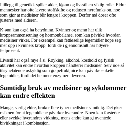
I tillegg til genetikk spiller alder, kjønn og livsstil en viktig rolle. Eldre
mennesker har ofte lavere stoffskifte og redusert nyrefunksjon, noe
som gjør at medisiner blir lengre i kroppen. Derfor må doser ofte
justeres med alderen.
Kjønn kan også ha betydning. Kvinner og menn har ulik
kroppsammensetning og hormonbalanse, som kan påvirke hvordan
medisiner virker. For eksempel kan fettløselige legemidler hope seg
mer opp i kvinners kropp, fordi de i gjennomsnitt har høyere
fettprosent.
Livsstil har også mye å si. Røyking, alkohol, kosthold og fysisk
aktivitet kan endre hvordan kroppen håndterer medisiner. Selv noe så
tilsynelatende uskyldig som grapefruktjuice kan påvirke enkelte
legemidler, fordi det hemmer enzymer i leveren.
Samtidig bruk av medisiner og sykdommer
kan endre effekten
Mange, særlig eldre, bruker flere typer medisiner samtidig. Det øker
risikoen for at legemidlene påvirker hverandre. Noen kan forsterke
eller svekke hverandres virkning, mens andre kan gi uventede
bivirkninger i kombinasjon.