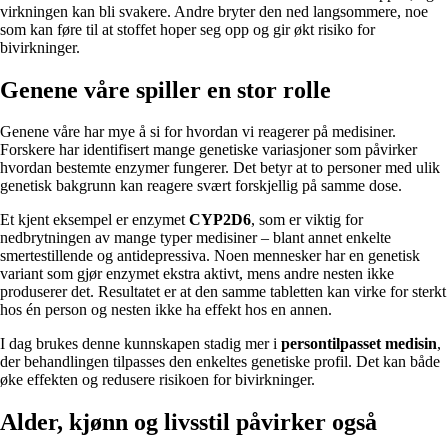
virkningen kan bli svakere. Andre bryter den ned langsommere, noe
som kan føre til at stoffet hoper seg opp og gir økt risiko for
bivirkninger.
Genene våre spiller en stor rolle
Genene våre har mye å si for hvordan vi reagerer på medisiner.
Forskere har identifisert mange genetiske variasjoner som påvirker
hvordan bestemte enzymer fungerer. Det betyr at to personer med ulik
genetisk bakgrunn kan reagere svært forskjellig på samme dose.
Et kjent eksempel er enzymet
CYP2D6
, som er viktig for
nedbrytningen av mange typer medisiner – blant annet enkelte
smertestillende og antidepressiva. Noen mennesker har en genetisk
variant som gjør enzymet ekstra aktivt, mens andre nesten ikke
produserer det. Resultatet er at den samme tabletten kan virke for sterkt
hos én person og nesten ikke ha effekt hos en annen.
I dag brukes denne kunnskapen stadig mer i
persontilpasset medisin
,
der behandlingen tilpasses den enkeltes genetiske profil. Det kan både
øke effekten og redusere risikoen for bivirkninger.
Alder, kjønn og livsstil påvirker også