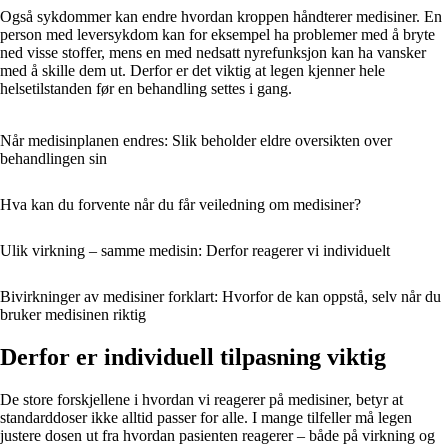
Også sykdommer kan endre hvordan kroppen håndterer medisiner. En
person med leversykdom kan for eksempel ha problemer med å bryte
ned visse stoffer, mens en med nedsatt nyrefunksjon kan ha vansker
med å skille dem ut. Derfor er det viktig at legen kjenner hele
helsetilstanden før en behandling settes i gang.
Når medisinplanen endres: Slik beholder eldre oversikten over
behandlingen sin
Hva kan du forvente når du får veiledning om medisiner?
Ulik virkning – samme medisin: Derfor reagerer vi individuelt
Bivirkninger av medisiner forklart: Hvorfor de kan oppstå, selv når du
bruker medisinen riktig
Derfor er individuell tilpasning viktig
De store forskjellene i hvordan vi reagerer på medisiner, betyr at
standarddoser ikke alltid passer for alle. I mange tilfeller må legen
justere dosen ut fra hvordan pasienten reagerer – både på virkning og